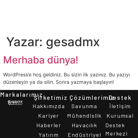
Yazar:
gesadmx
Merhaba dünya!
WordPress’e hoş geldiniz. Bu sizin ilk yazınız. Bu yazıyı
düzenleyin ya da silin. Sonra yazmaya başlayın!
Markalarımız
Şirketimiz
Çözümlerimiz
Destek
Hakkımızda
Savunma
İletişim
Kariyer
Mühendislik
Kurumsal
Haberler
Havacılık
Destek
Merkezi
Yatırım
Endüstriyel