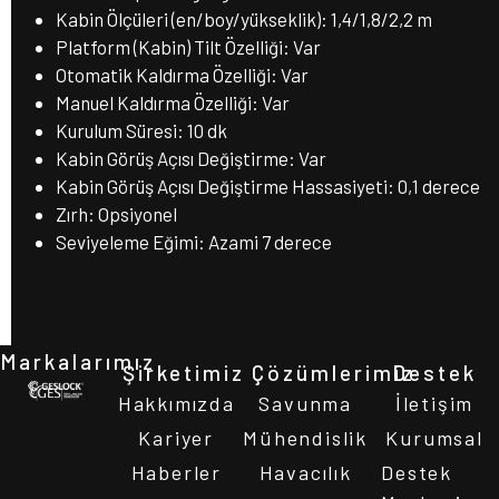
Kabin Ölçüleri (en/boy/yükseklik): 1,4/1,8/2,2 m
Platform (Kabin) Tilt Özelliği: Var
Otomatik Kaldırma Özelliği: Var
Manuel Kaldırma Özelliği: Var
Kurulum Süresi: 10 dk
Kabin Görüş Açısı Değiştirme: Var
Kabin Görüş Açısı Değiştirme Hassasiyeti: 0,1 derece
Zırh: Opsiyonel
Seviyeleme Eğimi: Azami 7 derece
Markalarımız
Şirketimiz
Çözümlerimiz
Destek
Hakkımızda
Savunma
İletişim
Kariyer
Mühendislik
Kurumsal
Haberler
Havacılık
Destek