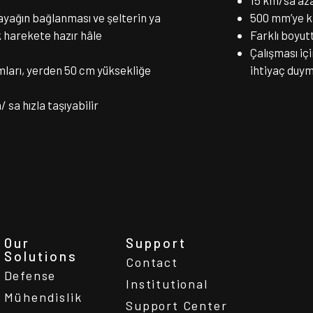
15 km/sa az
ayağın bağlanması ve şelterin ya
500 mm’ye k
k harekete hazır hâle
Farklı boyut
Çalışması iç
rmları, yerden 50 cm yüksekliğe
ihtiyaç du
 sa hızla taşıyabilir
Our
Support
Solutions
Contact
Defense
Institutional
Mühendislik
Support Center