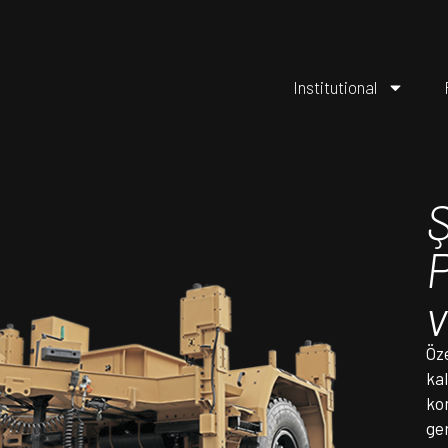
Institutional
Öz
ka
ko
ger