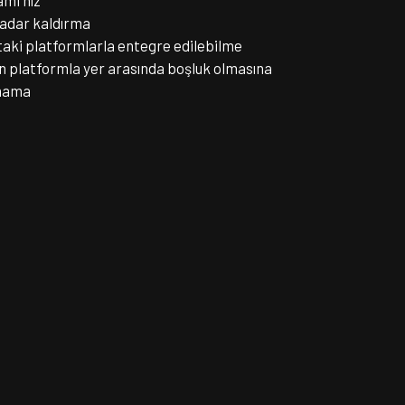
ami hız
adar kaldırma
taki platformlarla entegre edilebilme
in platformla yer arasında boşluk olmasına
ymama