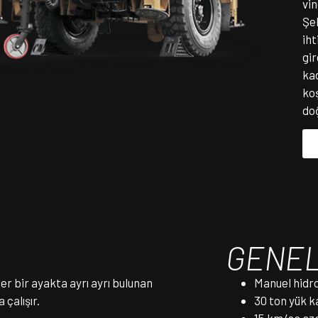
vin
Şel
iht
gi
ka
koş
doğ
GENEL
er bir ayakta ayrı ayrı bulunan
Manuel hidro
 çalışır.
30 ton yük k